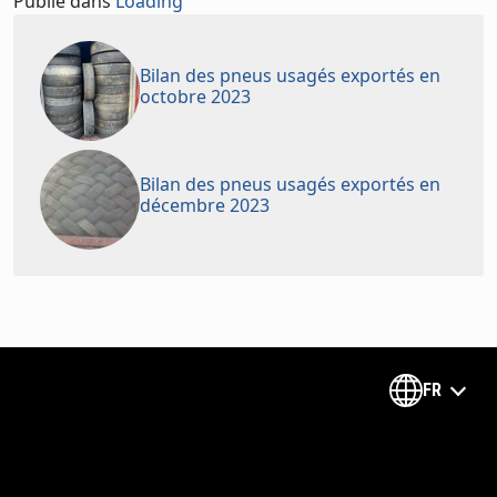
Publié dans
Loading
Bilan des pneus usagés exportés en
octobre 2023
Bilan des pneus usagés exportés en
décembre 2023
FR