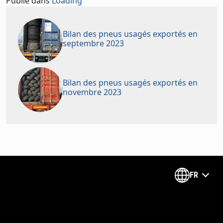
Publié dans
Loading
Bilan des pneus usagés exportés en
septembre 2023
Bilan des pneus usagés exportés en
novembre 2023
FR