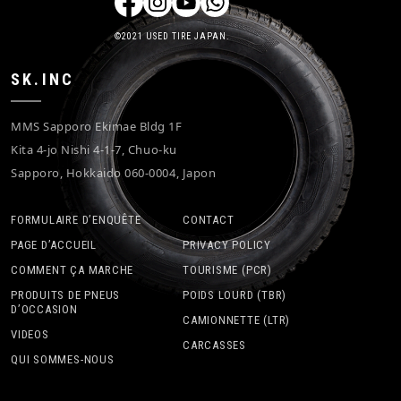
©2021 USED TIRE JAPAN.
SK.INC
MMS Sapporo Ekimae Bldg 1F
Kita 4-jo Nishi 4-1-7, Chuo-ku
Sapporo, Hokkaido 060-0004, Japon
FORMULAIRE D’ENQUÊTE
CONTACT
PAGE D’ACCUEIL
PRIVACY POLICY
COMMENT ÇA MARCHE
TOURISME (PCR)
PRODUITS DE PNEUS
POIDS LOURD (TBR)
D’OCCASION
CAMIONNETTE (LTR)
VIDEOS
CARCASSES
QUI SOMMES-NOUS