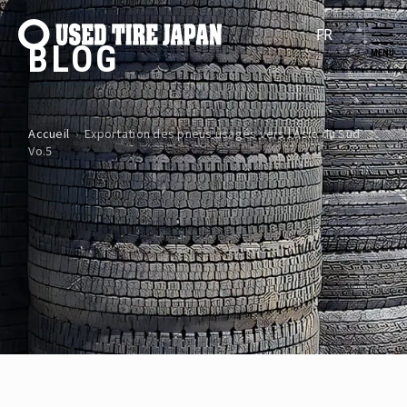
Navigation principale
BLOG
Accueil
›
Exportation des pneus usagés vers l’Asie du Sud
Vo.5