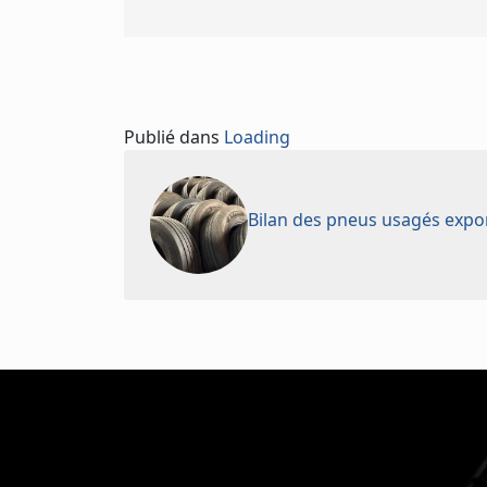
Publié dans
Loading
Bilan des pneus usagés exp